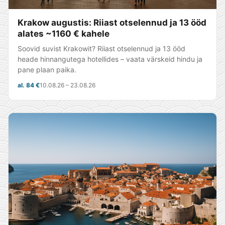
Krakow augustis: Riiast otselennud ja 13 ööd
alates ~1160 € kahele
Soovid suvist Krakowit? Riiast otselennud ja 13 ööd
heade hinnangutega hotellides – vaata värskeid hindu ja
pane plaan paika.
al. 84 €
10.08.26 – 23.08.26