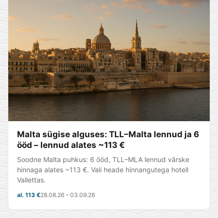
Malta sügise alguses: TLL–Malta lennud ja 6
ööd – lennud alates ~113 €
Soodne Malta puhkus: 6 ööd, TLL–MLA lennud värske
hinnaga alates ~113 €. Vali heade hinnangutega hotell
Vallettas.
al. 113 €
28.08.26 – 03.09.26