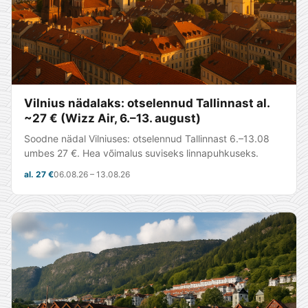
Vilnius nädalaks: otselennud Tallinnast al.
~27 € (Wizz Air, 6.–13. august)
Soodne nädal Vilniuses: otselennud Tallinnast 6.–13.08
umbes 27 €. Hea võimalus suviseks linnapuhkuseks.
al. 27 €
06.08.26 – 13.08.26