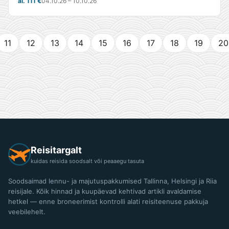
al. 111 €
04.10.26 – 10.10.26
11
12
13
14
15
16
17
18
19
20
Reisitargalt
kuidas reisida soodsalt või peaaegu tasuta
Soodsaimad lennu- ja majutuspakkumised Tallinna, Helsingi ja Riia
reisijale. Kõik hinnad ja kuupäevad kehtivad artikli avaldamise
hetkel — enne broneerimist kontrolli alati reisiteenuse pakkuja
veebilehelt.