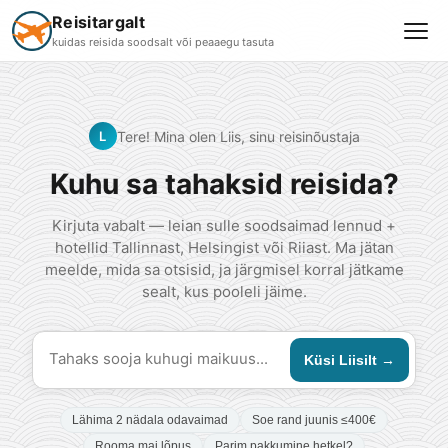
Reisitargalt
kuidas reisida soodsalt või peaaegu tasuta
Tere! Mina olen Liis, sinu reisinõustaja
L
Kuhu sa tahaksid reisida?
Kirjuta vabalt — leian sulle soodsaimad lennud +
hotellid Tallinnast, Helsingist või Riiast. Ma jätan
meelde, mida sa otsisid, ja järgmisel korral jätkame
sealt, kus pooleli jäime.
Küsi Liisilt →
Lähima 2 nädala odavaimad
Soe rand juunis ≤400€
Rooma mai lõpus
Parim pakkumine hetkel?