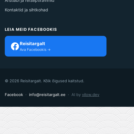
Arstiabi ja retseptiravimid
Kontaktid ja sihtkohad
LEIA MEID FACEBOOKIS
Reisitargalt
Ava Facebookis →
© 2026 Reisitargalt. Kõik õigused kaitstud.
Facebook
·
info@reisitargalt.ee
·
AI by
vilow.dev