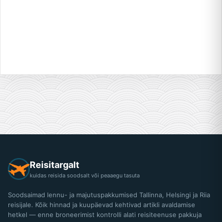
Reisitargalt
kuidas reisida soodsalt või peaaegu tasuta
Soodsaimad lennu- ja majutuspakkumised Tallinna, Helsingi ja Riia
reisijale. Kõik hinnad ja kuupäevad kehtivad artikli avaldamise
hetkel — enne broneerimist kontrolli alati reisiteenuse pakkuja