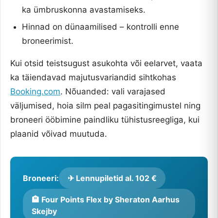
ka ümbruskonna avastamiseks.
Hinnad on dünaamilised – kontrolli enne
broneerimist.
Kui otsid teistsugust asukohta või eelarvet, vaata
ka täiendavad majutusvariandid sihtkohas
Booking.com
. Nõuanded: vali varajased
väljumised, hoia silm peal pagasitingimustel ning
broneeri ööbimine paindliku tühistusreegliga, kui
plaanid võivad muutuda.
Broneeri:
✈ Lennupiletid al. 102 €
🏨 Four Points Flex by Sheraton Aarhus
Skejby