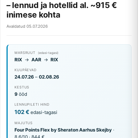
– lennud ja hotellid al. ~915 €
inimese kohta
Avaldatud 05.07.2026
MARSRUUT
(edasi-tagasi)
RIX
→
AAR
→
RIX
KUUPÄEVAD
24.07.26
–
02.08.26
KESTUS
9
ööd
LENNUPILETI HIND
102 €
edasi-tagasi
MAJUTUS
Four Points Flex by Sheraton Aarhus Skejby
·
8.6/10 · 844 €