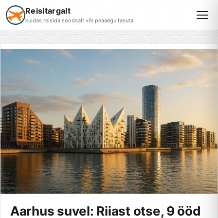
Reisitargalt
kuidas reisida soodsalt või peaaegu tasuta
Aarhus suvel: Riiast otse, 9 ööd