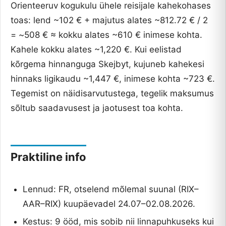
Orienteeruv kogukulu ühele reisijale kahekohases
toas: lend ~102 € + majutus alates ~812.72 € / 2
= ~508 € ≈ kokku alates ~610 € inimese kohta.
Kahele kokku alates ~1,220 €. Kui eelistad
kõrgema hinnanguga Skejbyt, kujuneb kahekesi
hinnaks ligikaudu ~1,447 €, inimese kohta ~723 €.
Tegemist on näidisarvutustega, tegelik maksumus
sõltub saadavusest ja jaotusest toa kohta.
Praktiline info
Lennud: FR, otselend mõlemal suunal (RIX–
AAR–RIX) kuupäevadel 24.07–02.08.2026.
Kestus: 9 ööd, mis sobib nii linnapuhkuseks kui