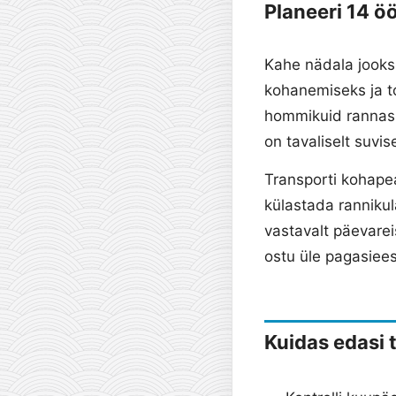
Planeeri 14 öö
Kahe nädala jooks
kohanemiseks ja toi
hommikuid rannas k
on tavaliselt suvi
Transporti kohapea
külastada rannikul
vastavalt päevare
ostu üle pagasieesk
Kuidas edasi 