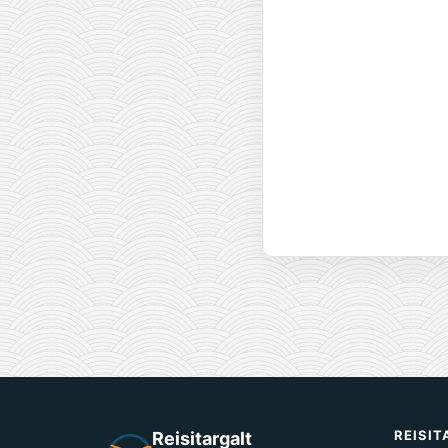
REISI
Reisitargalt