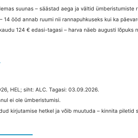
emas suunas – säästad aega ja vältid ümberistumiste r
 – 14 ööd annab ruumi nii rannapuhkuseks kui ka päevar
ikaudu 124 € edasi-tagasi – harva näeb augusti lõpuks n
o
26, HEL; siht: ALC. Tagasi: 03.09.2026.
nul ei ole ümberistumisi.
d kirjutamise hetkel ja võib muutuda – kinnita piletid si