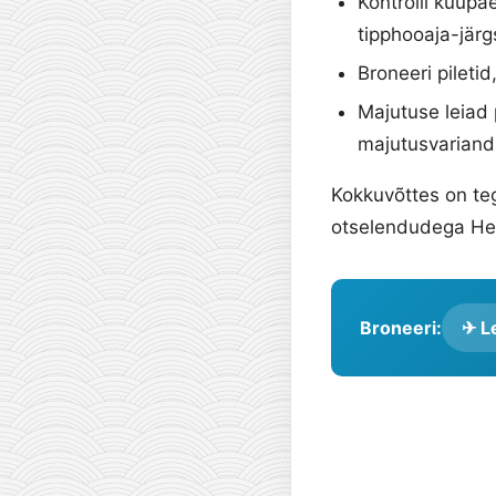
Kontrolli kuupä
tipphooaja-järg
Broneeri pileti
Majutuse leiad 
majutusvariand
Kokkuvõttes on teg
otselendudega Hels
Broneeri:
✈ Le