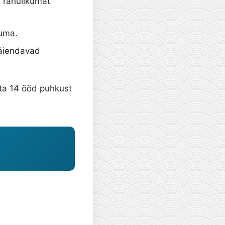
d rahulikumat
duma.
 täiendavad
tta 14 ööd puhkust