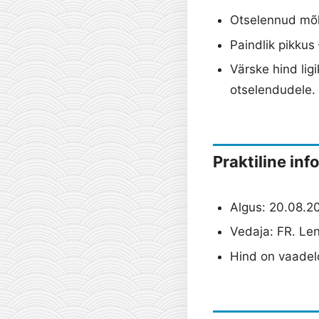
Otselennud mõl
Paindlik pikkus
Värske hind lig
otselendudele.
Praktiline inf
Algus: 20.08.20
Vedaja: FR. Len
Hind on vaadeldu