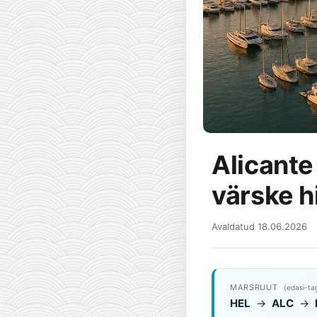
Alicante
värske h
Avaldatud 18.06.2026
MARSRUUT
(edasi-ta
HEL
→
ALC
→