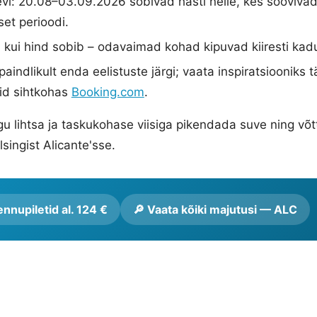
evi: 20.08–03.09.2026 sobivad hästi neile, kes sooviva
set perioodi.
d, kui hind sobib – odavaimad kohad kipuvad kiiresti ka
paindlikult enda eelistuste järgi; vaata inspiratsiooniks
id sihtkohas
Booking.com
.
u lihtsa ja taskukohase viisiga pikendada suve ning võ
ingist Alicante'sse.
nnupiletid al. 124 €
🔎 Vaata kõiki majutusi — ALC