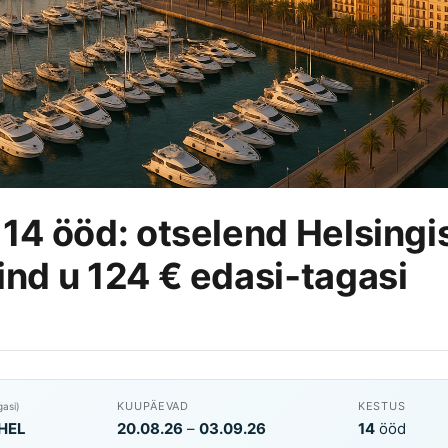
 14 ööd: otselend Helsingis
ind u 124 € edasi‑tagasi
KUUPÄEVAD
KESTUS
gasi)
HEL
20.08.26
–
03.09.26
14
ööd