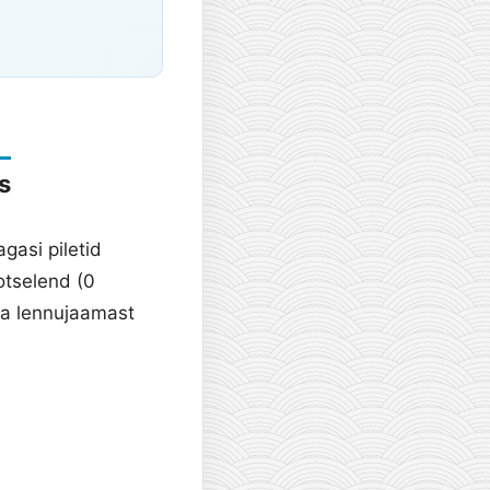
s
agasi piletid
otselend (0
aa lennujaamast