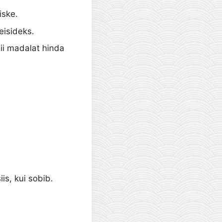
iske.
eisideks.
ii madalat hinda
is, kui sobib.