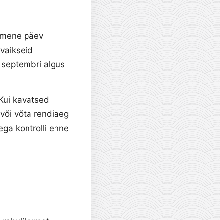
simene päev
 vaikseid
a septembri algus
 Kui kavatsed
 või võta rendiaeg
ga kontrolli enne