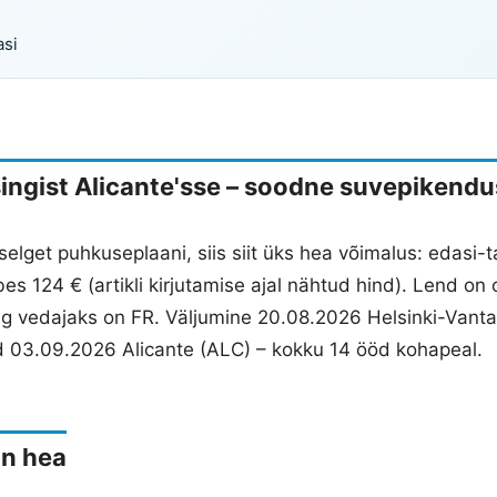
asi
ingist Alicante'sse – soodne suvepikendu
a selget puhkuseplaani, siis siit üks hea võimalus: edasi-t
es 124 € (artikli kirjutamise ajal nähtud hind). Lend on 
ng vedajaks on FR. Väljumine 20.08.2026 Helsinki-Vant
nd 03.09.2026 Alicante (ALC) – kokku 14 ööd kohapeal.
on hea