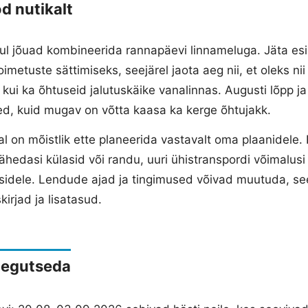
d nutikalt
ul jõuad kombineerida rannapäevi linnameluga. Jäta e
metuste sättimiseks, seejärel jaota aeg nii, et oleks nii
ui ka õhtuseid jalutuskäike vanalinnas. Augusti lõpp j
sed, kuid mugav on võtta kaasa ka kerge õhtujakk.
l on mõistlik ette planeerida vastavalt oma plaanidele.
ähedasi külasid või randu, uuri ühistranspordi võimalusi
isidele. Lendude ajad ja tingimused võivad muutuda, see
irjad ja lisatasud.
tegutseda