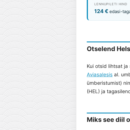
LENNUPILETI HIND
124 €
edasi-tag
Otselend Hels
Kui otsid lihtsat j
Aviasalesis
al. umb
ümberistumist) ni
(HEL) ja tagasile
Miks see diil 