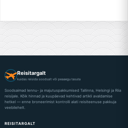
Reisitargalt
kuidas reisida soodsalt või peaaegu tasuta
Soodsaimad lennu- ja majutuspakkumised Tallinna, Helsingi ja Riia
reisijale. Kõik hinnad ja kuupäevad kehtivad artikli avaldamise
hetkel — enne broneerimist kontrolli alati reisiteenuse pakkuja
veebilehelt.
REISITARGALT