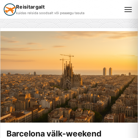
Reisitargalt
kuidas reisida soodsalt või peaaegu tasuta
Barcelona välk-weekend