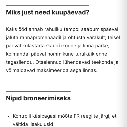
Miks just need kuupäevad?
Kaks ööd annab rahuliku tempo: saabumispäeval
jaluta rannapromenaadil ja õhtusta varakult; teisel
päeval külastada Gaudí ikoone ja linna parke;
kolmandal päeval hommikune turulkäik enne
tagasilendu. Otselennud lühendavad teekonda ja
võimaldavad maksimeerida aega linnas.
Nipid broneerimiseks
Kontrolli käsipagasi mõõte FR reeglite järgi, et
vältida lisakulusid.