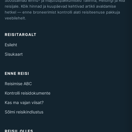
Soodsaimad lennu- ja majutuspakkumised Tallinna, Helsingi ja Riia
reisijale. Kõik hinnad ja kuupäevad kehtivad artikli avaldamise
hetkel — enne broneerimist kontrolli alati reisiteenuse pakkuja
veebilehelt.
REISITARGALT
Esileht
Sisukaart
ENNE REISI
Reisimise ABC
Kontrolli reisidokumente
Kas ma vajan viisat?
Sõlmi reisikindlustus
REISIL OLLES