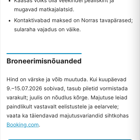
Kaasas võiks olla veekindel pealiskiht ja
mugavad matkajalatsid.
Kontaktivabad maksed on Norras tavapärased;
sularaha vajadus on väike.
Broneerimisnõuanded
Hind on värske ja võib muutuda. Kui kuupäevad
9.–15.07.2026 sobivad, tasub piletid vormistada
varakult; juulis on nõudlus kõrge. Majutuse leiad
paindlikult vastavalt eelistustele ja eelarvele;
vaata ka täiendavad majutusvariandid sihtkohas
Booking.com
.