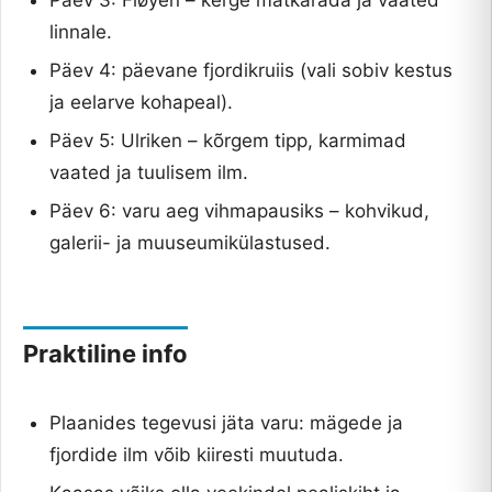
Päev 3: Fløyen – kerge matkarada ja vaated
linnale.
Päev 4: päevane fjordikruiis (vali sobiv kestus
ja eelarve kohapeal).
Päev 5: Ulriken – kõrgem tipp, karmimad
vaated ja tuulisem ilm.
Päev 6: varu aeg vihmapausiks – kohvikud,
galerii- ja muuseumikülastused.
Praktiline info
Plaanides tegevusi jäta varu: mägede ja
fjordide ilm võib kiiresti muutuda.