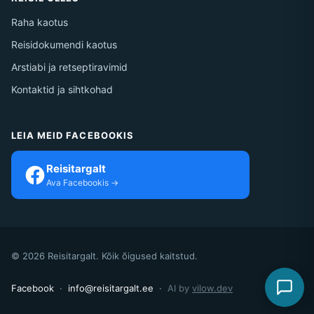
Raha kaotus
Reisidokumendi kaotus
Arstiabi ja retseptiravimid
Kontaktid ja sihtkohad
LEIA MEID FACEBOOKIS
Reisitargalt
Ava Facebookis →
© 2026 Reisitargalt. Kõik õigused kaitstud.
Facebook
·
info@reisitargalt.ee
·
AI by
vilow.dev