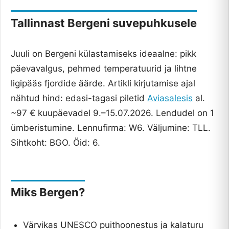
Tallinnast Bergeni suvepuhkusele
Juuli on Bergeni külastamiseks ideaalne: pikk
päevavalgus, pehmed temperatuurid ja lihtne
ligipääs fjordide äärde. Artikli kirjutamise ajal
nähtud hind: edasi-tagasi piletid
Aviasalesis
al.
~97 € kuupäevadel 9.–15.07.2026. Lendudel on 1
ümberistumine. Lennufirma: W6. Väljumine: TLL.
Sihtkoht: BGO. Öid: 6.
Miks Bergen?
Värvikas UNESCO puithoonestus ja kalaturu