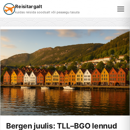
Reisitargalt
kuidas reisida soodsalt või peaaegu tasuta
Bergen juulis: TLL–BGO lennud