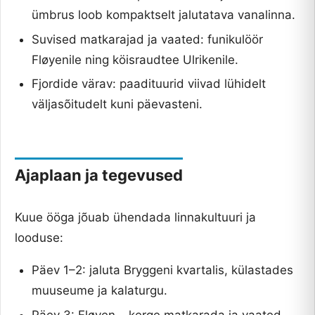
ümbrus loob kompaktselt jalutatava vanalinna.
Suvised matkarajad ja vaated: funikulöör
Fløyenile ning köisraudtee Ulrikenile.
Fjordide värav: paadituurid viivad lühidelt
väljasõitudelt kuni päevasteni.
Ajaplaan ja tegevused
Kuue ööga jõuab ühendada linnakultuuri ja
looduse:
Päev 1–2: jaluta Bryggeni kvartalis, külastades
muuseume ja kalaturgu.