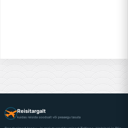
Reisitargalt
kuidas reisida soodsalt või peaaegu tasuta