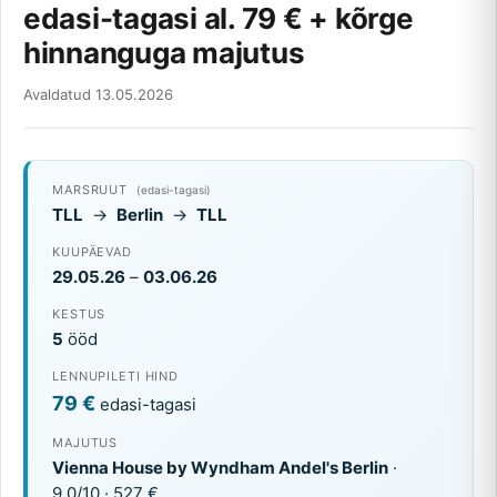
edasi-tagasi al. 79 € + kõrge
hinnanguga majutus
Avaldatud 13.05.2026
MARSRUUT
(edasi-tagasi)
TLL
→
Berlin
→
TLL
KUUPÄEVAD
29.05.26
–
03.06.26
KESTUS
5
ööd
LENNUPILETI HIND
79 €
edasi-tagasi
MAJUTUS
Vienna House by Wyndham Andel's Berlin
·
9.0/10 · 527 €