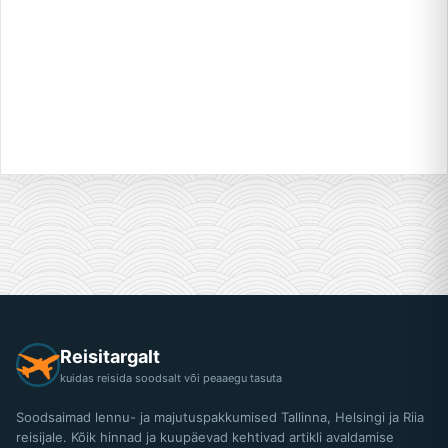
Reisitargalt
kuidas reisida soodsalt või peaaegu tasuta
Soodsaimad lennu- ja majutuspakkumised Tallinna, Helsingi ja Riia
reisijale. Kõik hinnad ja kuupäevad kehtivad artikli avaldamise