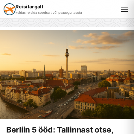
Reisitargalt
kuidas reisida soodsalt või peaaegu tasuta
Berliin 5 ööd: Tallinnast otse,