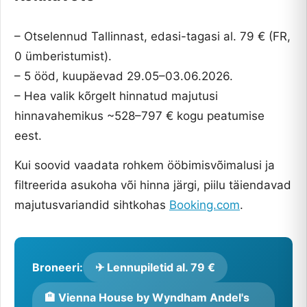
– Otselennud Tallinnast, edasi-tagasi al. 79 € (FR,
0 ümberistumist).
– 5 ööd, kuupäevad 29.05–03.06.2026.
– Hea valik kõrgelt hinnatud majutusi
hinnavahemikus ~528–797 € kogu peatumise
eest.
Kui soovid vaadata rohkem ööbimisvõimalusi ja
filtreerida asukoha või hinna järgi, piilu täiendavad
majutusvariandid sihtkohas
Booking.com
.
Broneeri:
✈ Lennupiletid al. 79 €
🏨 Vienna House by Wyndham Andel's