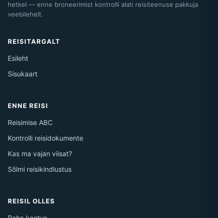
hetkel — enne broneerimist kontrolli alati reisiteenuse pakkuja
veebilehelt.
REISITARGALT
Esileht
Sisukaart
ENNE REISI
Reisimise ABC
Kontrolli reisidokumente
Kas ma vajan viisat?
Sõlmi reisikindlustus
REISIL OLLES
Raha kaotus