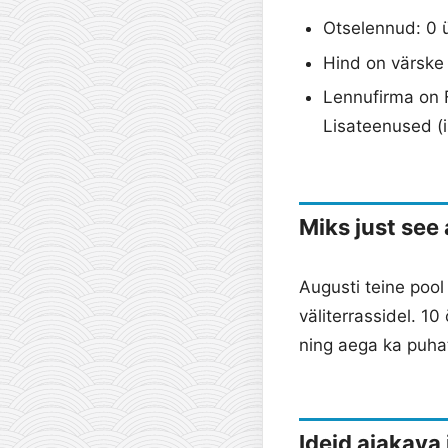
Otselennud: 0 
Hind on värske j
Lennufirma on F
Lisateenused (
Miks just see
Augusti teine pool 
väliterrassidel. 1
ning aega ka puha
Ideid ajakava