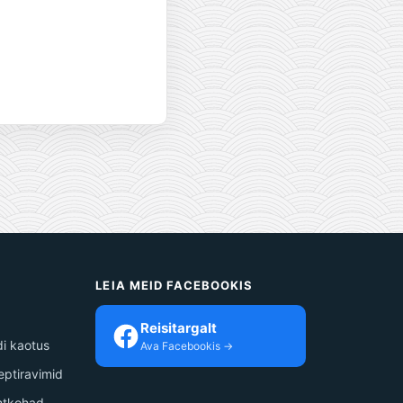
S
LEIA MEID FACEBOOKIS
Reisitargalt
i kaotus
Ava Facebookis →
septiravimid
ihtkohad