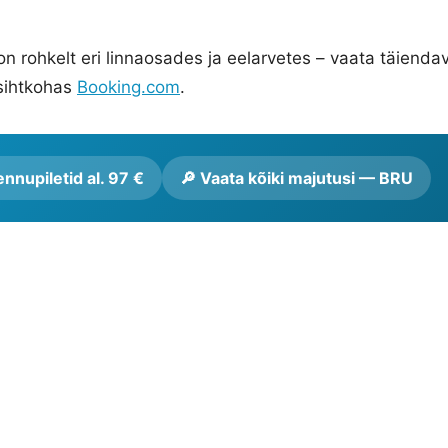
on rohkelt eri linnaosades ja eelarvetes – vaata täienda
sihtkohas
Booking.com
.
nnupiletid al. 97 €
🔎 Vaata kõiki majutusi — BRU