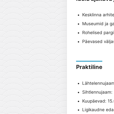
Kesklinna arhit
Museumid ja gale
Rohelised pargi
Päevased välja
Praktiline
Lähte­lennujaam:
Sihtlennujaam: 
Kuupäevad: 15.
Ligikaudne edasi