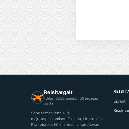
REISI
Reisitargalt
kuidas reisida soodsalt või peaaegu
Esileht
tasuta
Sisukaa
Soodsaimad lennu- ja
majutuspakkumised Tallinna, Helsingi ja
Riia reisijale. Kõik hinnad ja kuupäevad