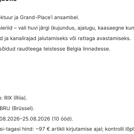
ektuur ja Grand-Place’i ansambel.
rii­d – vali huvi järgi (kujundus, ajalugu, kaasaegne kun
d ja kanalirajad jalutamiseks või rattaga avastamiseks.
sõidud raudteega teistesse Belgia linnadesse.
 RIX (Riia).
BRU (Brüssel).
08.2026–25.08.2026 (10 ööd).
-tagasi hind: ~97 € artikli kirjutamise ajal; kontrolli l