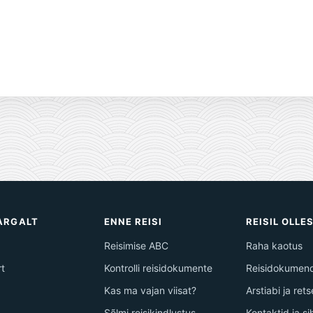
TARGALT
ENNE REISI
REISIL OLLE
Reisimise ABC
Raha kaotus
rt
Kontrolli reisidokumente
Reisidokumend
Kas ma vajan viisat?
Arstiabi ja ret
Sõlmi reisikindlustus
Kontaktid ja s