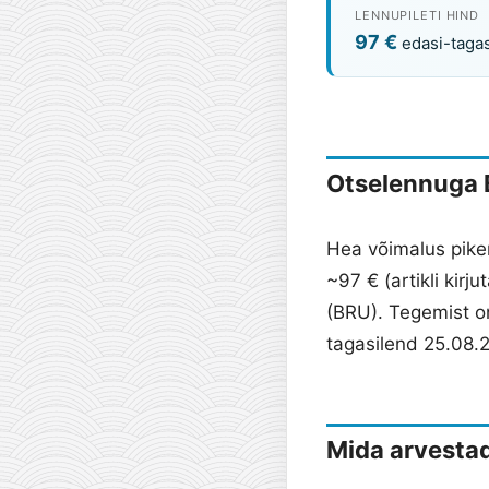
LENNUPILETI HIND
97 €
edasi-tagas
Otselennuga B
Hea võimalus pike
~97 € (artikli kirj
(BRU). Tegemist on
tagasilend 25.08.
Mida arvesta