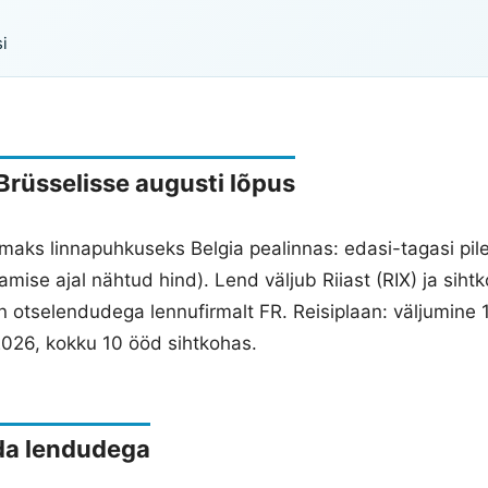
i
rüsselisse augusti lõpus
maks linnapuhkuseks Belgia pealinnas: edasi-tagasi pil
utamise ajal nähtud hind). Lend väljub Riiast (RIX) ja sih
 otselendudega lennufirmalt FR. Reisiplaan: väljumine 
2026, kokku 10 ööd sihtkohas.
da lendudega