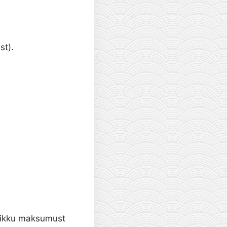
st).
õplikku maksumust