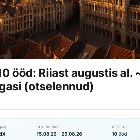
10 ööd: Riiast augustis al.
gasi (otselennud)
KUUPÄEVAD
KESTUS
gasi)
RIX
15.08.26
–
25.08.26
10
ööd