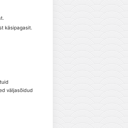
t.
t käsipagasit.
tuid
sed väljasõidud