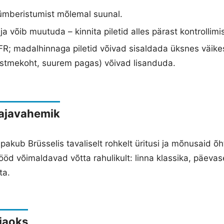
ümberistumist mõlemal suunal.
a võib muutuda – kinnita piletid alles pärast kontrollimis
R; madalhinnaga piletid võivad sisaldada üksnes väikes
istmekoht, suurem pagas) võivad lisanduda.
 ajavahemik
pakub Brüsselis tavaliselt rohkelt üritusi ja mõnusaid õh
0 ööd võimaldavad võtta rahulikult: linna klassika, päeva
ta.
 jaoks