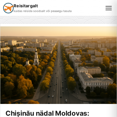
Reisitargalt
kuidas reisida soodsalt või peaaegu tasuta
Chișinău nädal Moldovas: