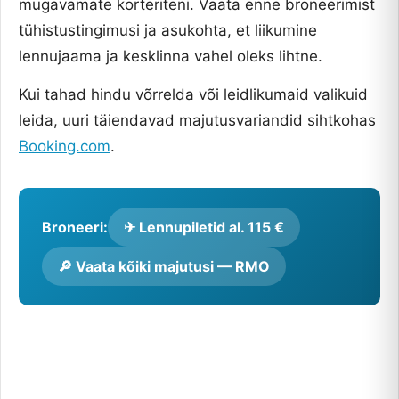
mugavamate korteriteni. Vaata enne broneerimist
tühistustingimusi ja asukohta, et liikumine
lennujaama ja kesklinna vahel oleks lihtne.
Kui tahad hindu võrrelda või leidlikumaid valikuid
leida, uuri täiendavad majutusvariandid sihtkohas
Booking.com
.
Broneeri:
✈ Lennupiletid al. 115 €
🔎 Vaata kõiki majutusi — RMO