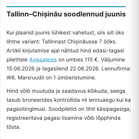
Tallinn–Chișinău soodlennud juunis
Kui plaanid juunis lühikest vahetust, siis siit üks
lihtne variant: Tallinnast Chișinăusse 7 ööks.
Artikli kirjutamise ajal nähtud hind edasi-tagasi
piletitele
Aviasalesis
on umbes 115 €. Väljumine
15.06.2026 ja tagasilend 22.06.2026. Lennufirma:
W6. Marsruudil on 1 ümberistumine.
Hind võib muutuda ja saadavus kõikuda, seega
tasub broneerides kontrollida nii lennuaegu kui ka
pagasitingimusi. Soodpiletid on tihti käsipagasiga;
registreeritava pagasi lisamine võib lõpphinda
tõsta.