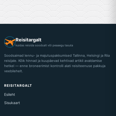
Reisitargalt
kuidas reisida soodsalt või peaaegu tasuta
Soodsaimad lennu- ja majutuspakkumised Tallinna, Helsingi ja Riia
reisijale. Kõik hinnad ja kuupäevad kehtivad artikli avaldamise
hetkel — enne broneerimist kontrolli alati reisiteenuse pakkuja
veebilehelt.
REISITARGALT
Esileht
Sisukaart