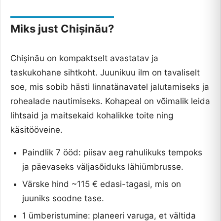
Miks just Chișinău?
Chișinău on kompaktselt avastatav ja
taskukohane sihtkoht. Juunikuu ilm on tavaliselt
soe, mis sobib hästi linnatänavatel jalutamiseks ja
rohealade nautimiseks. Kohapeal on võimalik leida
lihtsaid ja maitsekaid kohalikke toite ning
käsitööveine.
Paindlik 7 ööd: piisav aeg rahulikuks tempoks
ja päevaseks väljasõiduks lähiümbrusse.
Värske hind ~115 € edasi-tagasi, mis on
juuniks soodne tase.
1 ümberistumine: planeeri varuga, et vältida