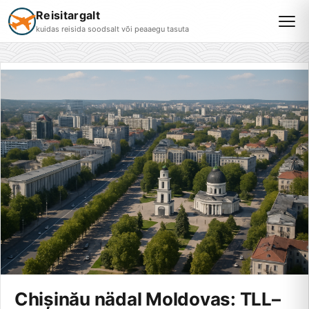
Reisitargalt
kuidas reisida soodsalt või peaaegu tasuta
Chișinău nädal Moldovas: TLL–