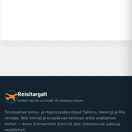
Reisitargalt
kuidas reisida soodsalt või peaaegu tasuta
Soodsaimad lennu- ja majutuspakkumised Tallinna, Helsingi ja Riia
reisijale. Kõik hinnad ja kuupäevad kehtivad artikli avaldamise
hetkel — enne broneerimist kontrolli alati reisiteenuse pakkuja
veebilehelt.