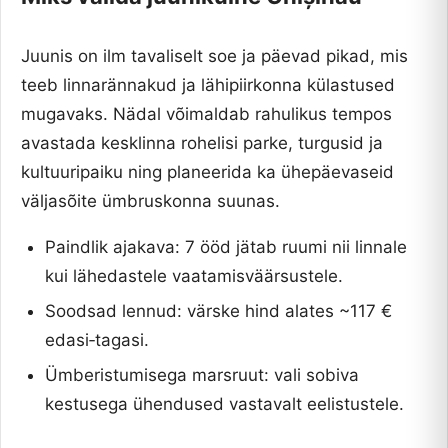
Juunis on ilm tavaliselt soe ja päevad pikad, mis
teeb linnarännakud ja lähipiirkonna külastused
mugavaks. Nädal võimaldab rahulikus tempos
avastada kesklinna rohelisi parke, turgusid ja
kultuuripaiku ning planeerida ka ühepäevaseid
väljasõite ümbruskonna suunas.
Paindlik ajakava: 7 ööd jätab ruumi nii linnale
kui lähedastele vaatamisväärsustele.
Soodsad lennud: värske hind alates ~117 €
edasi‑tagasi.
Ümberistumisega marsruut: vali sobiva
kestusega ühendused vastavalt eelistustele.