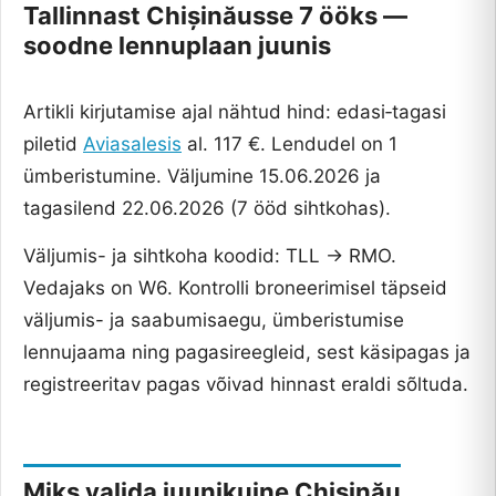
Tallinnast Chișinăusse 7 ööks —
soodne lennuplaan juunis
Artikli kirjutamise ajal nähtud hind: edasi‑tagasi
piletid
Aviasalesis
al. 117 €. Lendudel on 1
ümberistumine. Väljumine 15.06.2026 ja
tagasilend 22.06.2026 (7 ööd sihtkohas).
Väljumis- ja sihtkoha koodid: TLL → RMO.
Vedajaks on W6. Kontrolli broneerimisel täpseid
väljumis- ja saabumisaegu, ümberistumise
lennujaama ning pagasireegleid, sest käsipagas ja
registreeritav pagas võivad hinnast eraldi sõltuda.
Miks valida juunikuine Chișinău