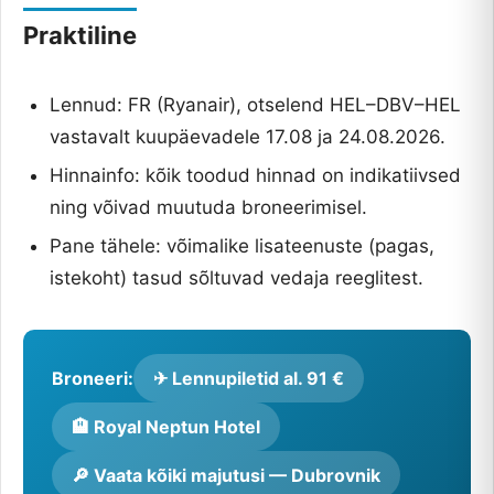
Praktiline
Lennud: FR (Ryanair), otselend HEL–DBV–HEL
vastavalt kuupäevadele 17.08 ja 24.08.2026.
Hinnainfo: kõik toodud hinnad on indikatiivsed
ning võivad muutuda broneerimisel.
Pane tähele: võimalike lisateenuste (pagas,
istekoht) tasud sõltuvad vedaja reeglitest.
Broneeri:
✈ Lennupiletid al. 91 €
🏨 Royal Neptun Hotel
🔎 Vaata kõiki majutusi — Dubrovnik