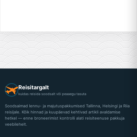
Reisitargalt
kuidas reisida soodsalt või peaaegu tasuta
Soodsaimad lennu- ja majutuspakkumised Tallinna, Helsingi ja Riia
reisijale. Kõik hinnad ja kuupäevad kehtivad artikli avaldamise
hetkel — enne broneerimist kontrolli alati reisiteenuse pakkuja
veebilehelt.