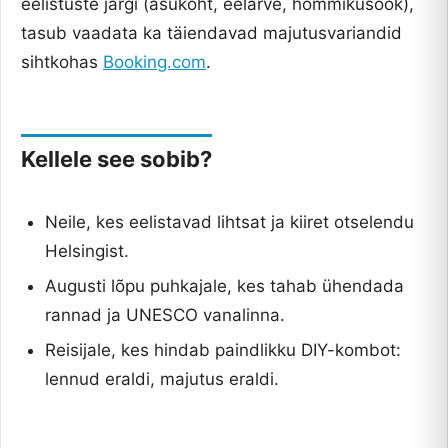
eelistuste järgi (asukoht, eelarve, hommikusöök),
tasub vaadata ka täiendavad majutusvariandid
sihtkohas
Booking.com
.
Kellele see sobib?
Neile, kes eelistavad lihtsat ja kiiret otselendu
Helsingist.
Augusti lõpu puhkajale, kes tahab ühendada
rannad ja UNESCO vanalinna.
Reisijale, kes hindab paindlikku DIY-kombot:
lennud eraldi, majutus eraldi.