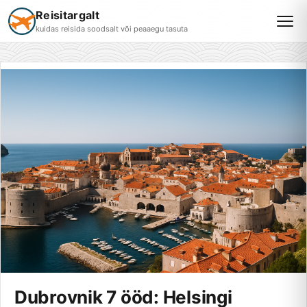
Reisitargalt
kuidas reisida soodsalt või peaaegu tasuta
Dubrovnik 7 ööd: Helsingi