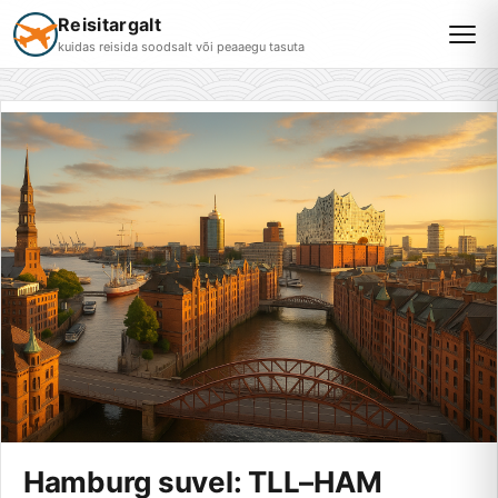
Reisitargalt
kuidas reisida soodsalt või peaaegu tasuta
Hamburg suvel: TLL–HAM