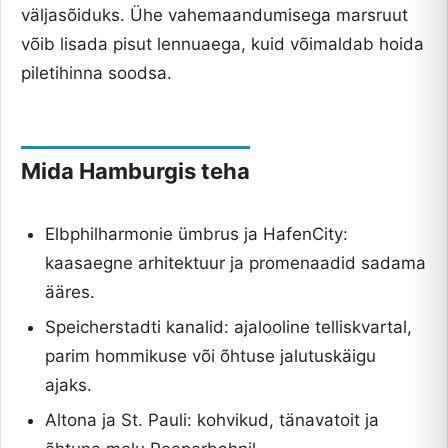
väljasõiduks. Ühe vahemaandumisega marsruut
võib lisada pisut lennuaega, kuid võimaldab hoida
piletihinna soodsa.
Mida Hamburgis teha
Elbphilharmonie ümbrus ja HafenCity:
kaasaegne arhitektuur ja promenaadid sadama
ääres.
Speicherstadti kanalid: ajalooline telliskvartal,
parim hommikuse või õhtuse jalutuskäigu
ajaks.
Altona ja St. Pauli: kohvikud, tänavatoit ja