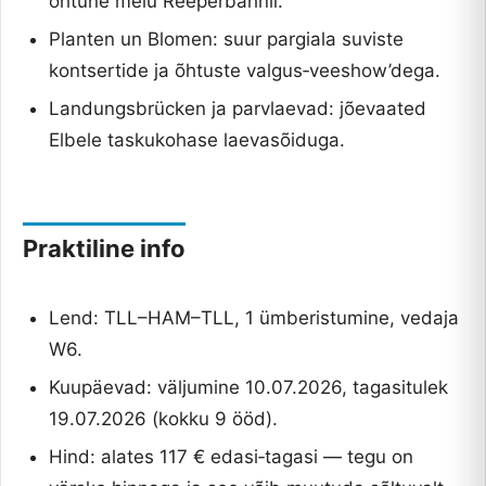
õhtune melu Reeperbahnil.
Planten un Blomen: suur pargiala suviste
kontsertide ja õhtuste valgus‑veeshow’dega.
Landungsbrücken ja parvlaevad: jõevaated
Elbele taskukohase laevasõiduga.
Praktiline info
Lend: TLL–HAM–TLL, 1 ümberistumine, vedaja
W6.
Kuupäevad: väljumine 10.07.2026, tagasitulek
19.07.2026 (kokku 9 ööd).
Hind: alates 117 € edasi‑tagasi — tegu on