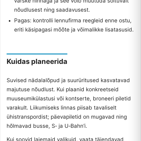
värske hinnaga ja see võib muutuda sõltuvalt
nõudlusest ning saadavusest.
Pagas: kontrolli lennufirma reegleid enne ostu,
eriti käsipagasi mõõte ja võimalikke lisatasusid.
Kuidas planeerida
Suvised nädalalõpud ja suurüritused kasvatavad
majutuse nõudlust. Kui plaanid konkreetseid
muuseumikülastusi või kontserte, broneeri piletid
varakult. Liikumiseks linnas piisab tavaliselt
ühistranspordist; päevapiletid on mugavad ning
hõlmavad busse, S‑ ja U‑Bahn’i.
Kui soovid laiemaid valikuid, vaata täiendavad