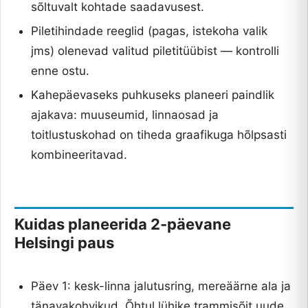
sõltuvalt kohtade saadavusest.
Piletihindade reeglid (pagas, istekoha valik
jms) olenevad valitud piletitüübist — kontrolli
enne ostu.
Kahepäevaseks puhkuseks planeeri paindlik
ajakava: muuseumid, linnaosad ja
toitlustuskohad on tiheda graafikuga hõlpsasti
kombineeritavad.
Kuidas planeerida 2-päevane
Helsingi paus
Päev 1: kesk-linna jalutusring, mereäärne ala ja
tänavakohvikud. Õhtul lühike trammisõit uude