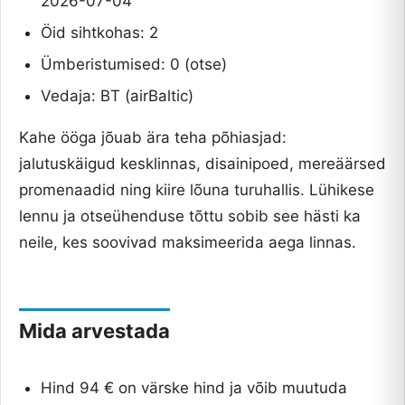
2026-07-04
Öid sihtkohas: 2
Ümberistumised: 0 (otse)
Vedaja: BT (airBaltic)
Kahe ööga jõuab ära teha põhiasjad:
jalutuskäigud kesklinnas, disainipoed, mereäärsed
promenaadid ning kiire lõuna turuhallis. Lühikese
lennu ja otseühenduse tõttu sobib see hästi ka
neile, kes soovivad maksimeerida aega linnas.
Mida arvestada
Hind 94 € on värske hind ja võib muutuda