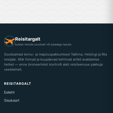
Reisitargalt
kuidas reisida soodsalt või peaaegu tasuta
Soodsaimad lennu- ja majutuspakkumised Tallinna, Helsingi ja Riia
reisijale. Kõik hinnad ja kuupäevad kehtivad artikli avaldamise
hetkel — enne broneerimist kontrolli alati reisiteenuse pakkuja
veebilehelt.
REISITARGALT
Esileht
Sisukaart