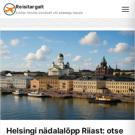
Reisitargalt
kuidas reisida soodsalt või peaaegu tasuta
Helsingi nädalalõpp Riiast: otse