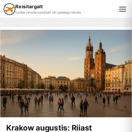
Reisitargalt
kuidas reisida soodsalt või peaaegu tasuta
Krakow augustis: Riiast