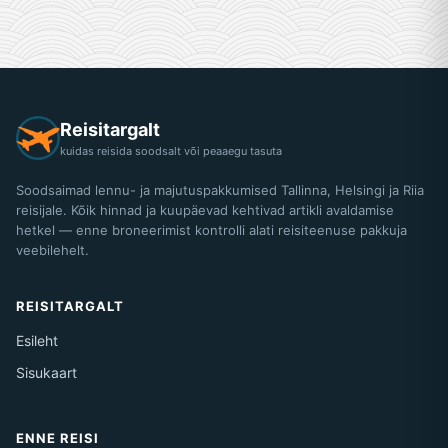
Reisitargalt
kuidas reisida soodsalt või peaaegu tasuta
Soodsaimad lennu- ja majutuspakkumised Tallinna, Helsingi ja Riia
reisijale. Kõik hinnad ja kuupäevad kehtivad artikli avaldamise
hetkel — enne broneerimist kontrolli alati reisiteenuse pakkuja
veebilehelt.
REISITARGALT
Esileht
Sisukaart
ENNE REISI