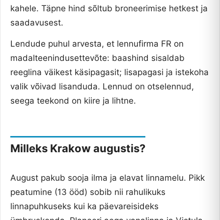
kahele. Täpne hind sõltub broneerimise hetkest ja
saadavusest.
Lendude puhul arvesta, et lennufirma FR on
madalteenindusettevõte: baashind sisaldab
reeglina väikest käsipagasit; lisapagasi ja istekoha
valik võivad lisanduda. Lennud on otselennud,
seega teekond on kiire ja lihtne.
Milleks Krakow augustis?
August pakub sooja ilma ja elavat linnamelu. Pikk
peatumine (13 ööd) sobib nii rahulikuks
linnapuhkuseks kui ka päevareisideks