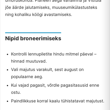
ümbruskonda. Planeeri aega vanalinna ja Vistula
jõe äärde jalutamiseks, muuseumikülastusteks
ning kohaliku köögi avastamiseks.
Nipid broneerimiseks
Kontrolli lennupiletite hindu mitmel päeval –
hinnad muutuvad.
Vali majutus varakult, sest august on
populaarne aeg.
Kui vajad pagasit, võrdle pagasitasusid enne
ostu.
Paindlikkuse korral kaalu tühistatavat majutust.