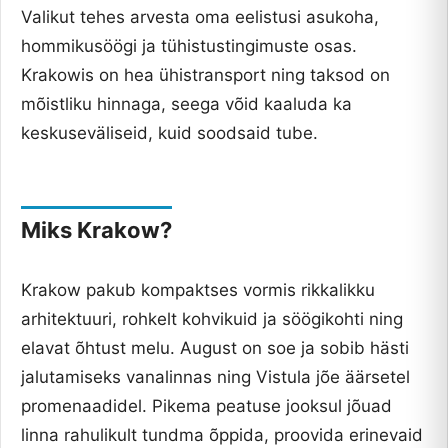
Valikut tehes arvesta oma eelistusi asukoha,
hommikusöögi ja tühistustingimuste osas.
Krakowis on hea ühistransport ning taksod on
mõistliku hinnaga, seega võid kaaluda ka
keskuseväliseid, kuid soodsaid tube.
Miks Krakow?
Krakow pakub kompaktses vormis rikkalikku
arhitektuuri, rohkelt kohvikuid ja söögikohti ning
elavat õhtust melu. August on soe ja sobib hästi
jalutamiseks vanalinnas ning Vistula jõe äärsetel
promenaadidel. Pikema peatuse jooksul jõuad
linna rahulikult tundma õppida, proovida erinevaid