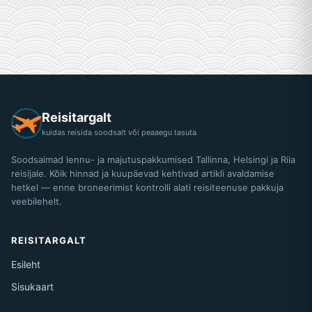
Reisitargalt
kuidas reisida soodsalt või peaaegu tasuta
Soodsaimad lennu- ja majutuspakkumised Tallinna, Helsingi ja Riia
reisijale. Kõik hinnad ja kuupäevad kehtivad artikli avaldamise
hetkel — enne broneerimist kontrolli alati reisiteenuse pakkuja
veebilehelt.
REISITARGALT
Esileht
Sisukaart