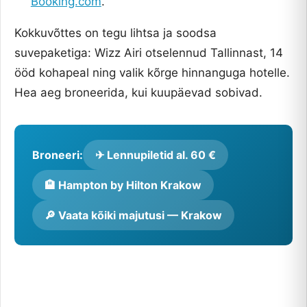
Booking.com
.
Kokkuvõttes on tegu lihtsa ja soodsa
suvepaketiga: Wizz Airi otselennud Tallinnast, 14
ööd kohapeal ning valik kõrge hinnanguga hotelle.
Hea aeg broneerida, kui kuupäevad sobivad.
Broneeri:
✈ Lennupiletid al. 60 €
🏨 Hampton by Hilton Krakow
🔎 Vaata kõiki majutusi — Krakow