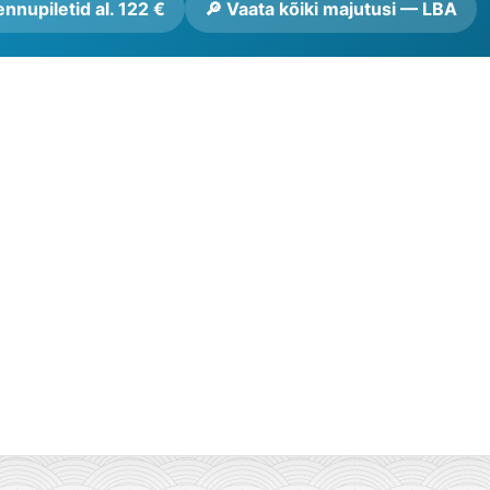
nnupiletid al. 122 €
🔎 Vaata kõiki majutusi — LBA