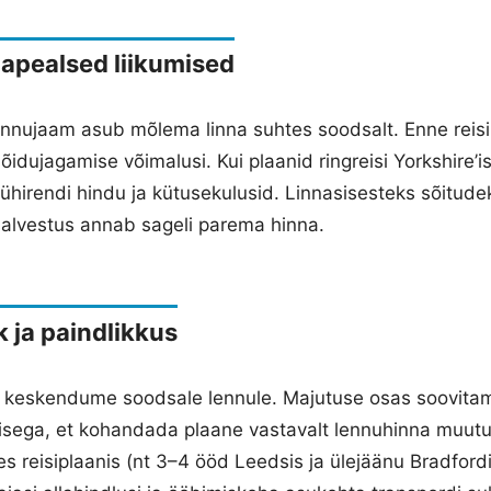
hapealsed liikumised
nnujaam asub mõlema linna suhtes soodsalt. Enne reisi 
idujagamise võimalusi. Kui plaanid ringreisi Yorkshire’is
 lühirendi hindu ja kütusekulusid. Linnasisesteks sõitude
lsalvestus annab sageli parema hinna.
k ja paindlikkus
 keskendume soodsale lennule. Majutuse osas soovita
isega, et kohandada plaane vastavalt lennuhinna muutus
es reisiplaanis (nt 3–4 ööd Leedsis ja ülejäänu Bradford