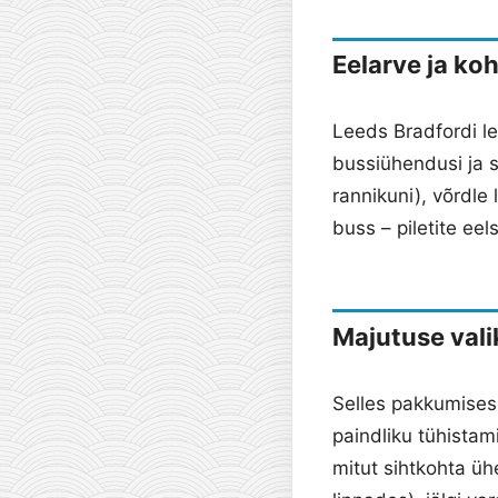
Eelarve ja ko
Leeds Bradfordi le
bussiühendusi ja sõ
rannikuni), võrdle
buss – piletite ee
Majutuse vali
Selles pakkumises
paindliku tühistam
mitut sihtkohta üh