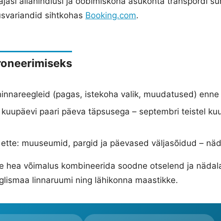
arajasi allahindlusi ja ööbimiskoha asukohta transpordi s
svariandid sihtkohas
Booking.com
.
roneerimiseks
 hinnareegleid (pagas, istekoha valik, muudatused) enne
 kuupäevi paari päeva täpsusega – septembri teistel ku
ette: muuseumid, pargid ja päevased väljasõidud – näda
e hea võimalus kombineerida soodne otselend ja nädal
glismaa linnaruumi ning lähikonna maastikke.