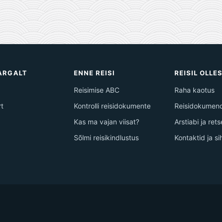
TARGALT
ENNE REISI
REISIL OLLE
Reisimise ABC
Raha kaotus
rt
Kontrolli reisidokumente
Reisidokumend
Kas ma vajan viisat?
Arstiabi ja ret
Sõlmi reisikindlustus
Kontaktid ja s