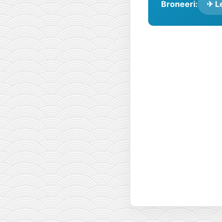
Broneeri:
✈ Le