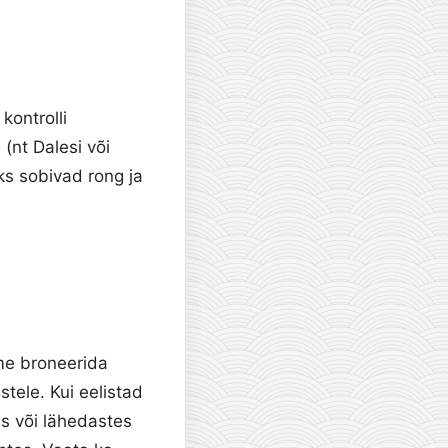
kontrolli
 (nt Dalesi või
ks sobivad rong ja
me broneerida
tele. Kui eelistad
is või lähedastes