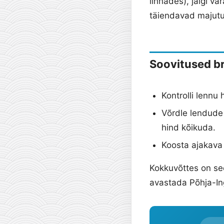
linnades), jälgi v
täiendavad majutu
Soovitused b
Kontrolli lennu
Võrdle lendude
hind kõikuda.
Koosta ajakava 
Kokkuvõttes on se
avastada Põhja-In