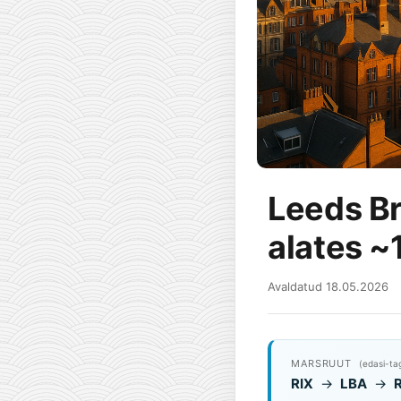
Leeds Br
alates ~
Avaldatud 18.05.2026
MARSRUUT
(edasi-ta
RIX
→
LBA
→