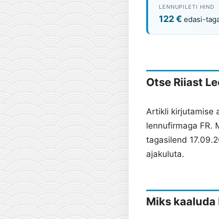
LENNUPILETI HIND
122 €
edasi-taga
Otse Riiast L
Artikli kirjutamise
lennufirmaga FR. 
tagasilend 17.09.
ajakuluta.
Miks kaaluda 