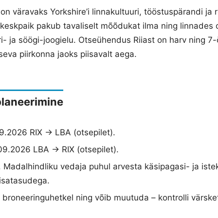
on väravaks Yorkshire’i linnakultuuri, tööstuspärandi ja 
 keskpaik pakub tavaliselt mõõdukat ilma ning linnades
i- ja söögi-joogielu. Otseühendus Riiast on harv ning 7-
tseva piirkonna jaoks piisavalt aega.
planeerimine
9.2026 RIX → LBA (otsepilet).
09.2026 LBA → RIX (otsepilet).
 Madalhindliku vedaja puhul arvesta käsipagasi- ja iste
lisatasudega.
broneeringuhetkel ning võib muutuda – kontrolli värske