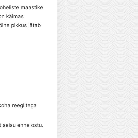
roheliste maastike
 on käimas
öine pikkus jätab
koha reeglitega
t seisu enne ostu.