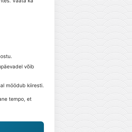
uhtes. Vaata ka
 ostu.
upäevadel võib
l möödub kiiresti.
ane tempo, et