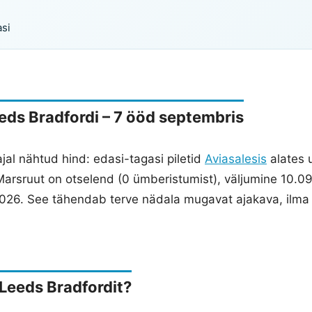
si
eeds Bradfordi – 7 ööd septembris
 ajal nähtud hind: edasi-tagasi piletid
Aviasalesis
alates 
Marsruut on otselend (0 ümberistumist), väljumine 10.0
2026. See tähendab terve nädala mugavat ajakava, ilma
Leeds Bradfordit?