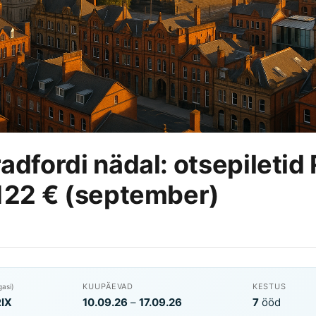
adfordi nädal: otsepiletid 
122 € (september)
KUUPÄEVAD
KESTUS
gasi)
RIX
10.09.26
–
17.09.26
7
ööd