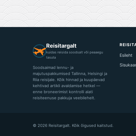
REISI
Reisitargalt
kuidas reisida soodsalt või peaaegu
Esileht
tasuta
Sisukaa
Soodsaimad lennu- ja
majutuspakkumised Tallinna, Helsingi ja
Riia reisijale. Kõik hinnad ja kuupäevad
kehtivad artikli avaldamise hetkel —
enne broneerimist kontrolli alati
reisiteenuse pakkuja veebilehelt.
© 2026 Reisitargalt. Kõik õigused kaitstud.