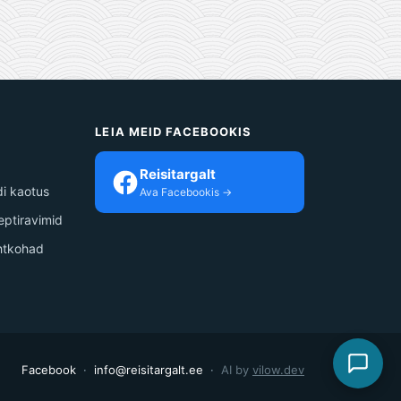
S
LEIA MEID FACEBOOKIS
Reisitargalt
i kaotus
Ava Facebookis →
septiravimid
ihtkohad
Facebook
·
info@reisitargalt.ee
·
AI by
vilow.dev