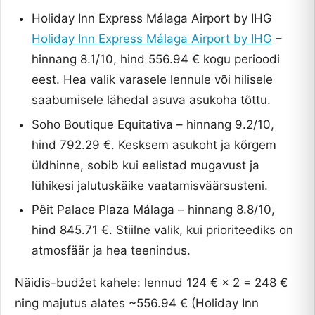
Holiday Inn Express Málaga Airport by IHG
Holiday Inn Express Málaga Airport by IHG
–
hinnang 8.1/10, hind 556.94 € kogu perioodi
eest. Hea valik varasele lennule või hilisele
saabumisele lähedal asuva asukoha tõttu.
Soho Boutique Equitativa – hinnang 9.2/10,
hind 792.29 €. Kesksem asukoht ja kõrgem
üldhinne, sobib kui eelistad mugavust ja
lühikesi jalutuskäike vaatamisväärsusteni.
Pêit Palace Plaza Málaga – hinnang 8.8/10,
hind 845.71 €. Stiilne valik, kui prioriteediks on
atmosfäär ja hea teenindus.
Näidis-budžet kahele: lennud 124 € × 2 = 248 €
ning majutus alates ~556.94 € (Holiday Inn