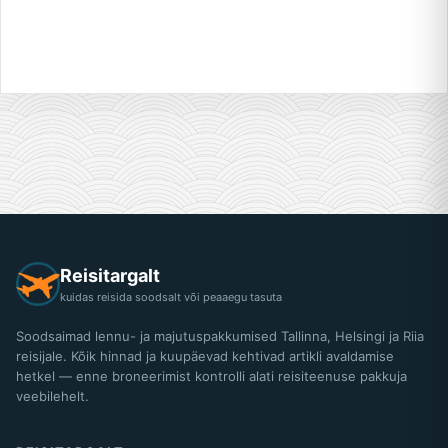
Reisitargalt
kuidas reisida soodsalt või peaaegu tasuta
Soodsaimad lennu- ja majutuspakkumised Tallinna, Helsingi ja Riia
reisijale. Kõik hinnad ja kuupäevad kehtivad artikli avaldamise
hetkel — enne broneerimist kontrolli alati reisiteenuse pakkuja
veebilehelt.