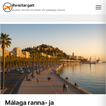
Reisitargalt
kuidas reisida soodsalt või peaaegu tasuta
Málaga ranna- ja