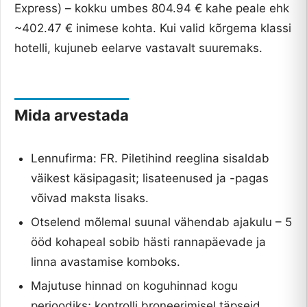
Express) – kokku umbes 804.94 € kahe peale ehk
~402.47 € inimese kohta. Kui valid kõrgema klassi
hotelli, kujuneb eelarve vastavalt suuremaks.
Mida arvestada
Lennufirma: FR. Piletihind reeglina sisaldab
väikest käsipagasit; lisateenused ja -pagas
võivad maksta lisaks.
Otselend mõlemal suunal vähendab ajakulu – 5
ööd kohapeal sobib hästi rannapäevade ja
linna avastamise komboks.
Majutuse hinnad on koguhinnad kogu
perioodiks; kontrolli broneerimisel täpseid