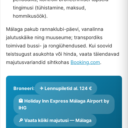
tingimusi (tühistamine, maksud,
hommikusöök).
Málaga pakub rannaklubi-päevi, vanalinna
jalutuskäike ning muuseume; transpordiks
toimivad bussi- ja rongiühendused. Kui soovid
teistsugust asukohta või hinda, vaata täiendavad
majutusvariandid sihtkohas
Booking.com
.
Broneeri:
✈ Lennupiletid al. 124 €
🏨 Holiday Inn Express Málaga Airport by
IHG
🔎 Vaata kõiki majutusi — Málaga