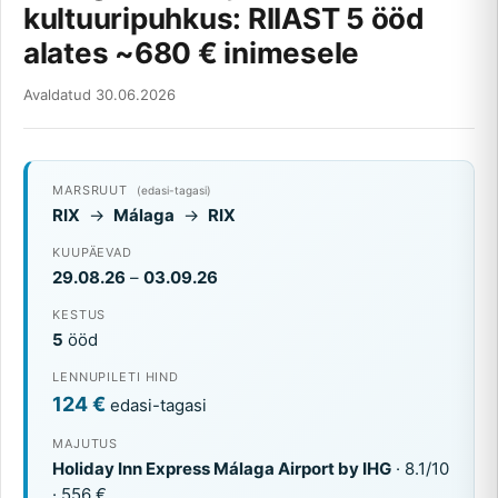
kultuuripuhkus: RIIAST 5 ööd
alates ~680 € inimesele
Avaldatud 30.06.2026
MARSRUUT
(edasi-tagasi)
RIX
→
Málaga
→
RIX
KUUPÄEVAD
29.08.26
–
03.09.26
KESTUS
5
ööd
LENNUPILETI HIND
124 €
edasi-tagasi
MAJUTUS
Holiday Inn Express Málaga Airport by IHG
· 8.1/10
· 556 €