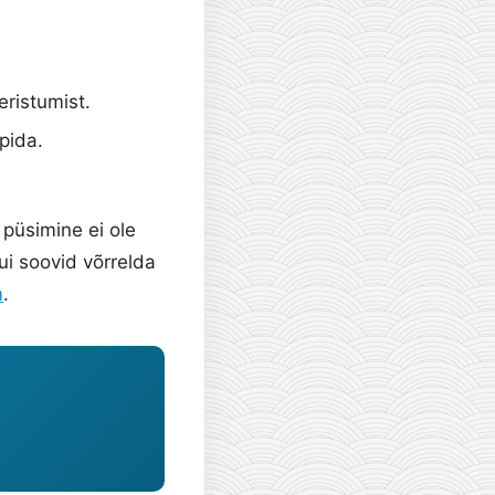
ristumist.
pida.
 püsimine ei ole
ui soovid võrrelda
m
.