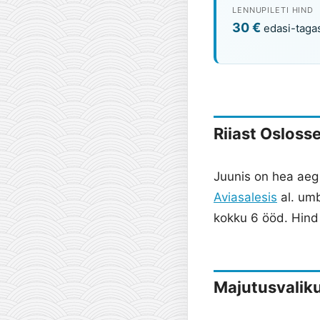
LENNUPILETI HIND
30 €
edasi-taga
Riiast Osloss
Juunis on hea aeg 
Aviasalesis
al. umb
kokku 6 ööd. Hind 
Majutusvalik