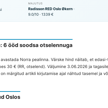
MAJUTUS
Radisson RED Oslo Økern
·
si
9.0/10 · 1339 €
e: 6 ööd soodsa otselennuga
avastada Norra pealinna. Värske hind näitab, et edasi-t
es 30 € (RR, otselend). Väljumine 3.06.2026 ja tagasi
on märgitud artikli kirjutamise ajal nähtud tasemel ja 
ud Oslos