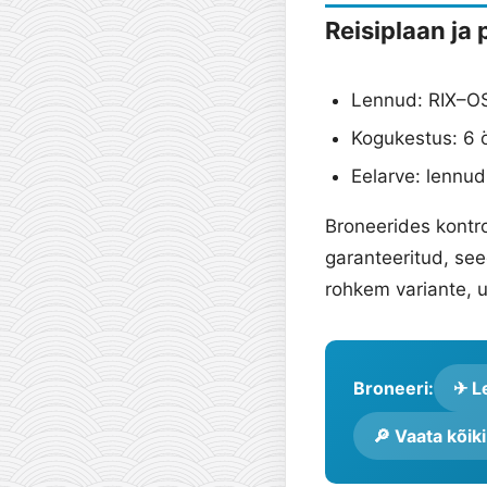
Reisiplaan ja
Lennud: RIX–OS
Kogukestus: 6 ö
Eelarve: lennud
Broneerides kontro
garanteeritud, se
rohkem variante, 
Broneeri:
✈ Le
🔎 Vaata kõik