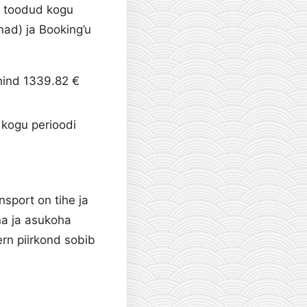
n toodud kogu
nad) ja Booking’u
hind 1339.82 €
 kogu perioodi
sport on tihe ja
na ja asukoha
rn piirkond sobib