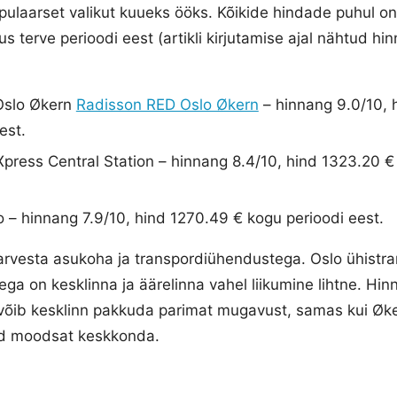
opulaarset valikut kuueks ööks. Kõikide hindade puhul o
terve perioodi eest (artikli kirjutamise ajal nähtud hin
Oslo Økern
Radisson RED Oslo Økern
– hinnang 9.0/10, 
est.
press Central Station – hinnang 8.4/10, hind 1323.20 €
 – hinnang 7.9/10, hind 1270.49 € kogu perioodi eest.
arvesta asukoha ja transpordiühendustega. Oslo ühistran
ga on kesklinna ja äärelinna vahel liikumine lihtne. Hin
 võib kesklinn pakkuda parimat mugavust, samas kui Øke
ad moodsat keskkonda.