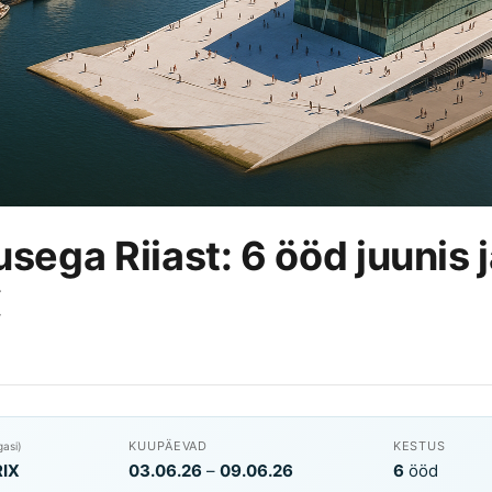
usega Riiast: 6 ööd juunis 
€
KUUPÄEVAD
KESTUS
gasi)
RIX
03.06.26
–
09.06.26
6
ööd