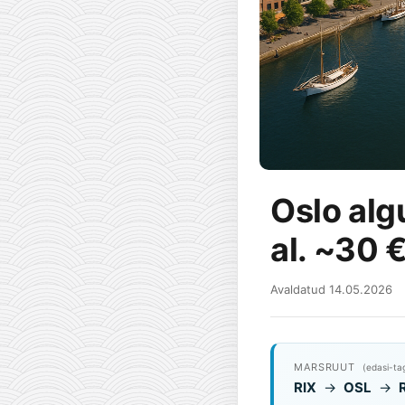
Oslo alg
al. ~30 
Avaldatud 14.05.2026
MARSRUUT
(edasi-ta
RIX
→
OSL
→