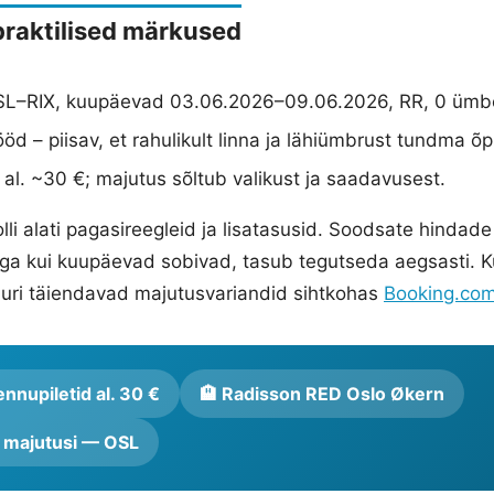
 praktilised märkused
L–RIX, kuupäevad 03.06.2026–09.06.2026, RR, 0 ümbe
öd – piisav, et rahulikult linna ja lähiümbrust tundma õp
 al. ~30 €; majutus sõltub valikust ja saadavusest.
lli alati pagasireegleid ja lisatasusid. Soodsate hindade
ega kui kuupäevad sobivad, tasub tegutseda aegsasti. K
uuri täiendavad majutusvariandid sihtkohas
Booking.co
nnupiletid al. 30 €
🏨 Radisson RED Oslo Økern
i majutusi — OSL