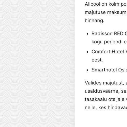
Allpool on kolm p
majutuse maksumus 
hinnang.
Radisson RED 
kogu perioodi e
Comfort Hotel X
eest.
Smarthotel Oslo
Valides majutust, 
usaldusväärne, see
tasakaalu otsijale
neile, kes hindav