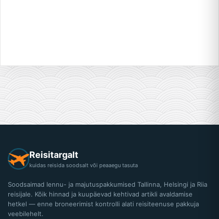
Reisitargalt
kuidas reisida soodsalt või peaaegu tasuta
Soodsaimad lennu- ja majutuspakkumised Tallinna, Helsingi ja Riia
reisijale. Kõik hinnad ja kuupäevad kehtivad artikli avaldamise
hetkel — enne broneerimist kontrolli alati reisiteenuse pakkuja
veebilehelt.