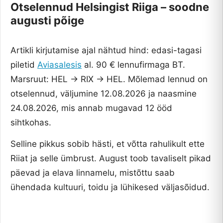
Otselennud Helsingist Riiga – soodne
augusti põige
Artikli kirjutamise ajal nähtud hind: edasi-tagasi
piletid
Aviasalesis
al. 90 € lennufirmaga BT.
Marsruut: HEL → RIX → HEL. Mõlemad lennud on
otselennud, väljumine 12.08.2026 ja naasmine
24.08.2026, mis annab mugavad 12 ööd
sihtkohas.
Selline pikkus sobib hästi, et võtta rahulikult ette
Riiat ja selle ümbrust. August toob tavaliselt pikad
päevad ja elava linnamelu, mistõttu saab
ühendada kultuuri, toidu ja lühikesed väljasõidud.