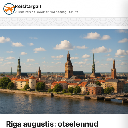
Reisitargalt
kuidas reisida soodsalt või peaaegu tasuta
Riga augustis: otselennud