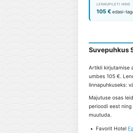
LENNUPILETI HIND
105 €
edasi-tag
Suvepuhkus S
Artikli kirjutamise
umbes 105 €. Len
linnapuhkuseks: v
Majutuse osas leid
perioodi eest nin
muutuda.
Favorit Hotel
Fa