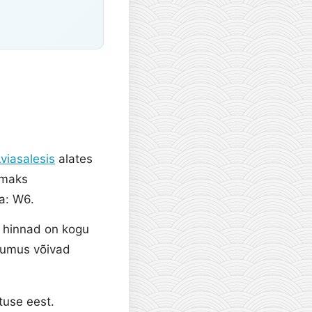
viasalesis
alates
emaks
a: W6.
d hinnad on kogu
sumus võivad
tuse eest.