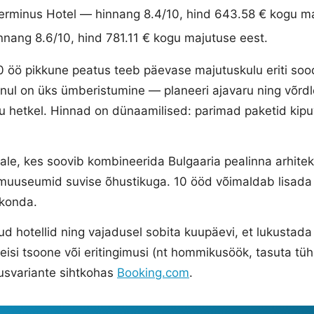
erminus Hotel — hinnang 8.4/10, hind 643.58 € kogu ma
nnang 8.6/10, hind 781.11 € kogu majutuse eest.
 öö pikkune peatus teeb päevase majutuskulu eriti soods
ennul on üks ümberistumine — planeeri ajavaru ning võrd
u hetkel. Hinnad on dünaamilised: parimad paketid kipuv
ijale, kes soovib kombineerida Bulgaaria pealinna arhitek
a muuseumid suvise õhustikuga. 10 ööd võimaldab lisad
skonda.
ud hotellid ning vajadusel sobita kuupäevi, et lukustad
teisi tsoone või eritingimusi (nt hommikusöök, tasuta tüh
usvariante sihtkohas
Booking.com
.