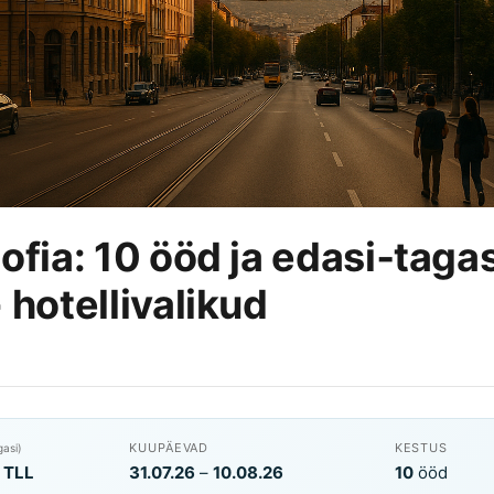
fia: 10 ööd ja edasi‑tagasi
 hotellivalikud
KUUPÄEVAD
KESTUS
gasi)
→
TLL
31.07.26
–
10.08.26
10
ööd