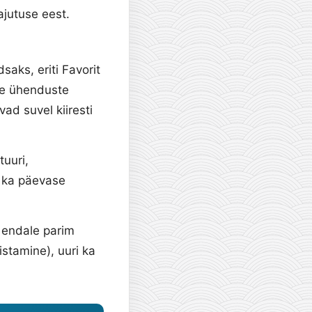
jutuse eest.
aks, eriti Favorit
le ühenduste
ad suvel kiiresti
tuuri,
a ka päevase
a endale parim
istamine), uuri ka