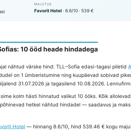
MAJUTUS
Favorit Hotel
· 8.6/10 · 539 €
asi
ofias: 10 ööd heade hindadega
 ajal nähtud värske hind: TLL–Sofia edasi-tagasi piletid
A
dudel on 1 ümberistumine ning kuupäevad sobivad pik
äljalend 31.07.2026 ja tagasilend 10.08.2026. Lennufirm
sime kolm hästi hinnatud valikut 10 ööks. Kõik alloleva
g põhinevad hetkel nähtud hindadel — saadavus ja mak
vorit Hotel
— hinnang 8.6/10, hind 539.46 € kogu maju