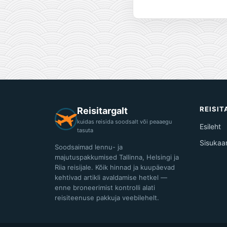
REISI
Reisitargalt
kuidas reisida soodsalt või peaaegu
Esileht
tasuta
Sisukaa
Soodsaimad lennu- ja
majutuspakkumised Tallinna, Helsingi ja
Riia reisijale. Kõik hinnad ja kuupäevad
kehtivad artikli avaldamise hetkel —
enne broneerimist kontrolli alati
reisiteenuse pakkuja veebilehelt.