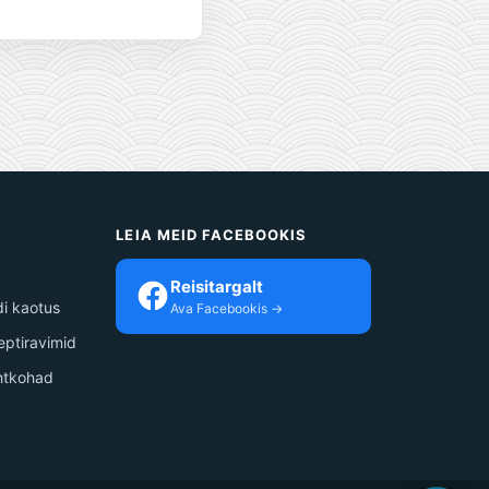
S
LEIA MEID FACEBOOKIS
Reisitargalt
i kaotus
Ava Facebookis →
septiravimid
ihtkohad