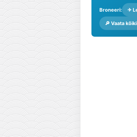
Broneeri:
✈ Le
🔎 Vaata kõik