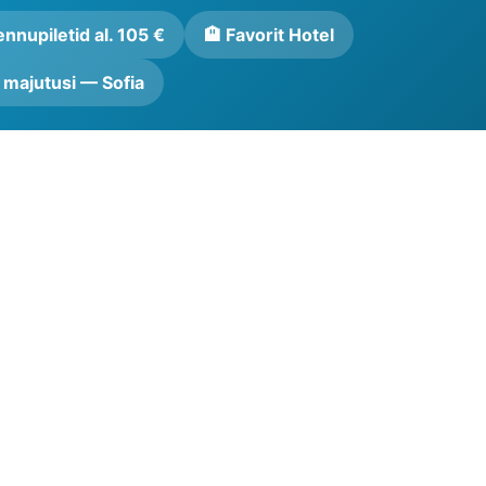
nnupiletid al. 105 €
🏨 Favorit Hotel
i majutusi — Sofia