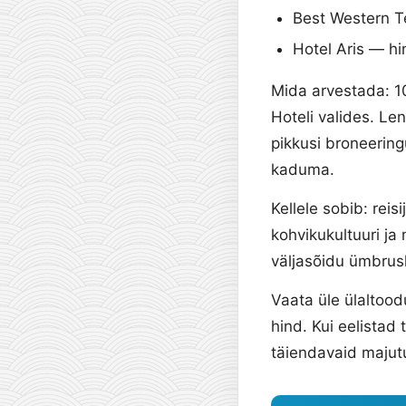
Best Western T
Hotel Aris — hi
Mida arvestada: 10
Hoteli valides. L
pikkusi broneering
kaduma.
Kellele sobib: reis
kohvikukultuuri j
väljasõidu ümbru
Vaata üle ülaltood
hind. Kui eelistad 
täiendavaid majut