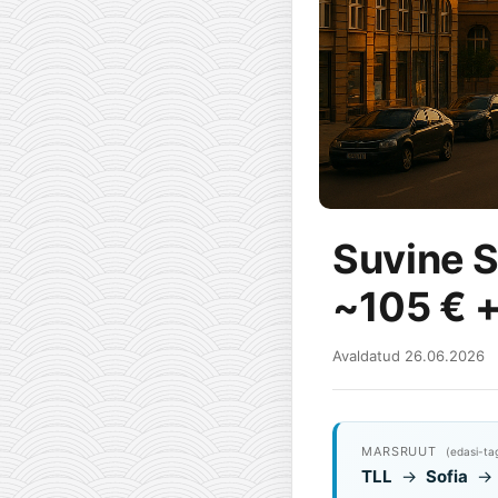
Suvine So
~105 € +
Avaldatud 26.06.2026
MARSRUUT
(edasi-ta
TLL
→
Sofia