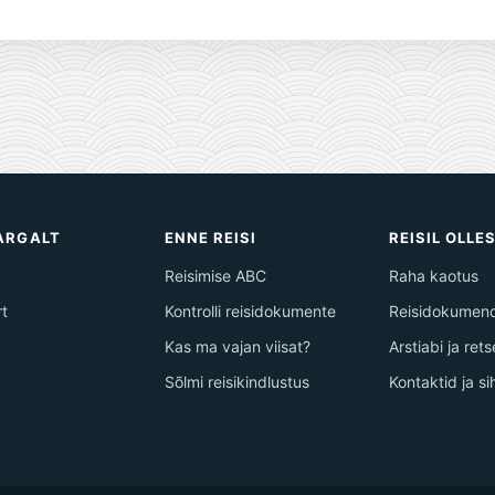
TARGALT
ENNE REISI
REISIL OLLE
Reisimise ABC
Raha kaotus
rt
Kontrolli reisidokumente
Reisidokumend
Kas ma vajan viisat?
Arstiabi ja ret
Sõlmi reisikindlustus
Kontaktid ja s