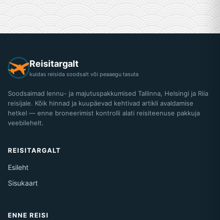
Reisitargalt
kuidas reisida soodsalt või peaaegu tasuta
Soodsaimad lennu- ja majutuspakkumised Tallinna, Helsingi ja Riia
reisijale. Kõik hinnad ja kuupäevad kehtivad artikli avaldamise
hetkel — enne broneerimist kontrolli alati reisiteenuse pakkuja
veebilehelt.
REISITARGALT
Esileht
Sisukaart
ENNE REISI