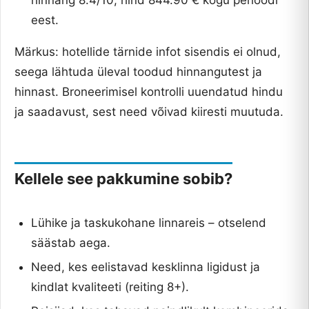
hinnang 8.4/10, hind 844.90 € kogu perioodi
eest.
Märkus: hotellide tärnide infot sisendis ei olnud,
seega lähtuda üleval toodud hinnangutest ja
hinnast. Broneerimisel kontrolli uuendatud hindu
ja saadavust, sest need võivad kiiresti muutuda.
Kellele see pakkumine sobib?
Lühike ja taskukohane linnareis – otselend
säästab aega.
Need, kes eelistavad kesklinna ligidust ja
kindlat kvaliteeti (reiting 8+).