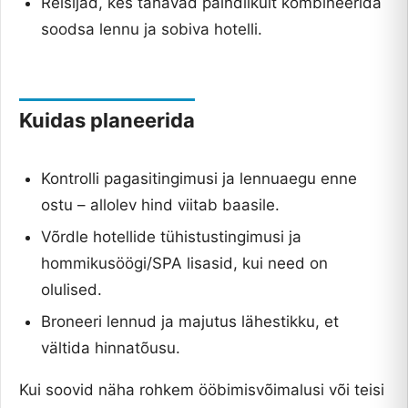
Reisijad, kes tahavad paindlikult kombineerida
soodsa lennu ja sobiva hotelli.
Kuidas planeerida
Kontrolli pagasitingimusi ja lennuaegu enne
ostu – allolev hind viitab baasile.
Võrdle hotellide tühistustingimusi ja
hommikusöögi/SPA lisasid, kui need on
olulised.
Broneeri lennud ja majutus lähestikku, et
vältida hinnatõusu.
Kui soovid näha rohkem ööbimisvõimalusi või teisi