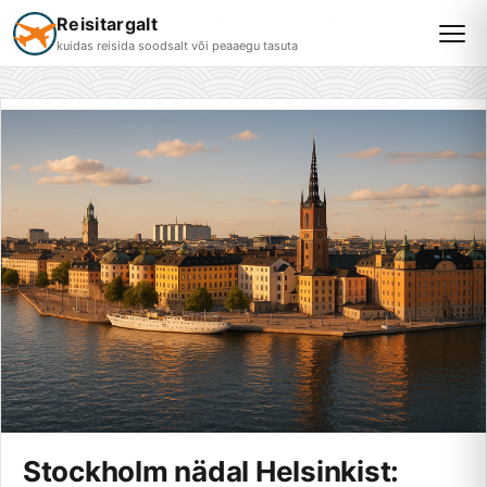
Reisitargalt
kuidas reisida soodsalt või peaaegu tasuta
Stockholm nädal Helsinkist: